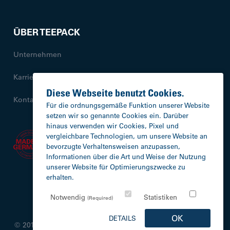
ÜBER TEEPACK
Unternehmen
Karriere
Diese Webseite benutzt Cookies.
Kontakt
Für die ordnungsgemäße Funktion unserer Website
setzen wir so genannte Cookies ein. Darüber
hinaus verwenden wir Cookies, Pixel und
ÜBER 3.000
vergleichbare Technologien, um unsere Website an
MASCHINEN
bevorzugte Verhaltensweisen anzupassen,
WELTWEIT VERKAUFT
Informationen über die Art und Weise der Nutzung
unserer Website für Optimierungszwecke zu
erhalten.
Newsletter
Impressum
Datenschutz
Notwendig
Statistiken
(Required)
OK
DETAILS
© 2016–2026 TEEPACK Spezialmaschinen GmbH & Co. KG.